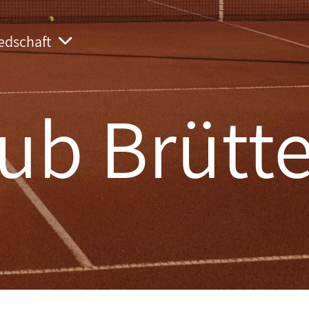
iedschaft
ub Brütt