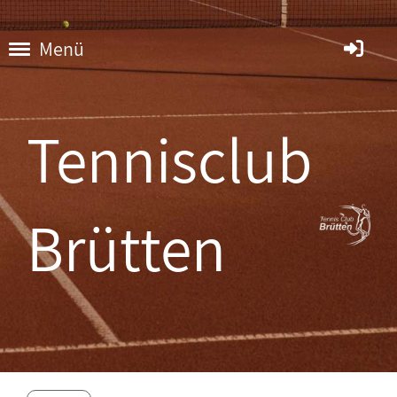
Menü
Tennisclub
Brütten