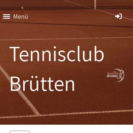
Menü
Tennisclub
Brütten