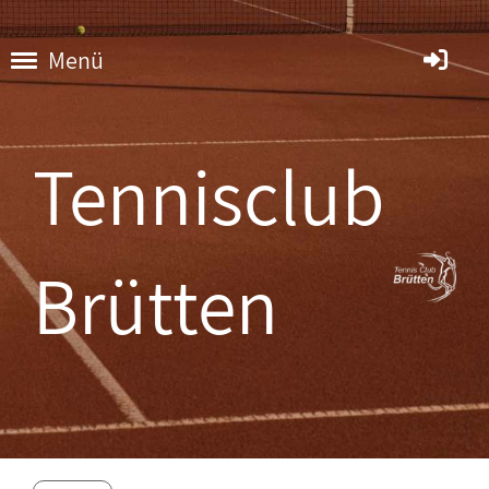
Menü
Tennisclub
Brütten