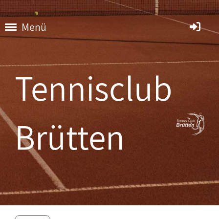
Menü
Tennisclub
Brütten