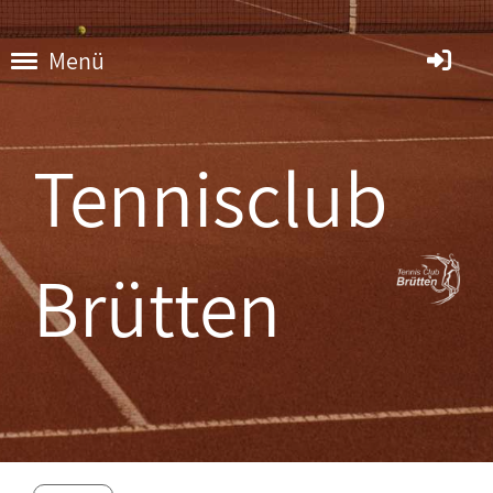
Menü
Tennisclub
Brütten