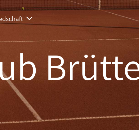
iedschaft
ub Brütt